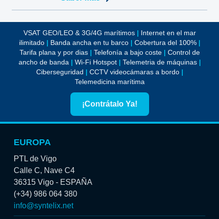
VSAT GEO/LEO & 3G/4G marítimos
|
Internet en el mar
ilimitado
|
Banda ancha en tu barco
|
Cobertura del 100%
|
Tarifa plana y por dias
|
Telefonía a bajo coste
|
Control de
ancho de banda
|
Wi-Fi Hotspot
|
Telemetria de máquinas
|
Ciberseguridad
|
CCTV videocámaras a bordo
|
Telemedicina marítima
¡Contrátalo Ya!
EUROPA
PTL de Vigo
Calle C, Nave C4
36315 Vigo - ESPAÑA
(+34) 986 064 380
info@syntelix.net